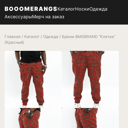
BOOOMERANGS
Каталог
Носки
Одежда
Аксессуары
Мерч на заказ
Главная
/
Каталог
/
Одежда
/ Брюки BMGBRAND "Клетка"
(Красный)