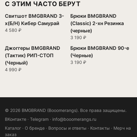
С ЭТИМ ЧАСТО БЕРУТ
Свитшот BMGBRAND 3-
Брюки BMGBRAND
х(Б/Н) Кибер Самурай
(Classic) 2-хн Резинка
4 580 ₽
(черные)
3 190 ₽
Джоггеры BMGBRAND
Брюки BMGBRAND 90-е
(Тактик) РИП-СТОП
(Черные)
(Черный)
3 190 ₽
4 990 ₽
© 2026 BMGBRAND (Booomerangs). Все права защищены.
ВКонтакте
·
Telegram
·
info@booomerangs.ru
Каталог
·
О бренде
·
Вопросы и ответы
·
Контакты
·
Мерч на
заказ