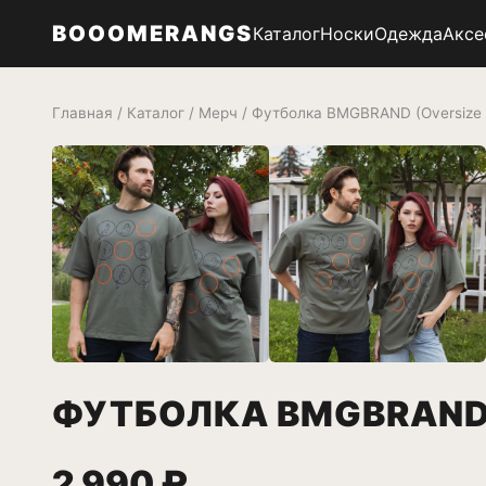
BOOOMERANGS
Каталог
Носки
Одежда
Аксе
Главная
/
Каталог
/
Мерч
/ Футболка BMGBRAND (Oversize 
ФУТБОЛКА BMGBRAND 
2 990 ₽