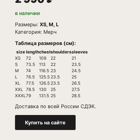
в наличии
Размеры:
XS, M, L
Категория:
Мерч
Таблица размеров (см):
size
length
chest
shoulders
sleeves
XS
72
109
22
21
S
73.5
113
22
23.5
M
74
116.5
23
24.5
L
76.5
125.5
23.5
25
XL
77.5
126.5
23.5
26.5
XXL
78.5
130
25
27.5
XXXL
79
131.5
25
28.5
Доставка по всей России СДЭК.
Купить на сайте