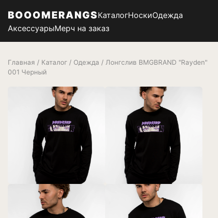
BOOOMERANGS
Каталог
Носки
Одежда
Аксессуары
Мерч на заказ
Главная
/
Каталог
/
Одежда
/ Лонгслив BMGBRAND "Rayden"
001 Черный