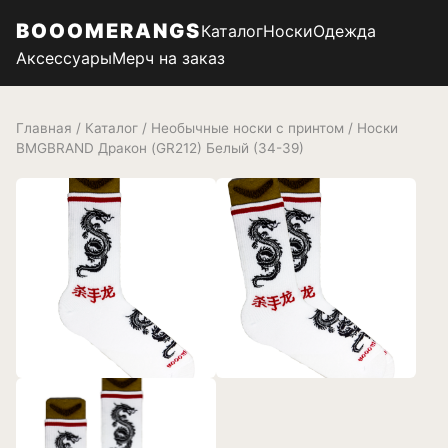
BOOOMERANGS
Каталог
Носки
Одежда
Аксессуары
Мерч на заказ
Главная
/
Каталог
/
Необычные носки с принтом
/ Носки
BMGBRAND Дракон (GR212) Белый (34-39)