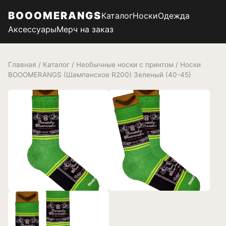
BOOOMERANGS
Каталог
Носки
Одежда
Аксессуары
Мерч на заказ
Главная
/
Каталог
/
Необычные носки с принтом
/ Носки
BOOOMERANGS (Шампанское R200) Зеленый (40-45)