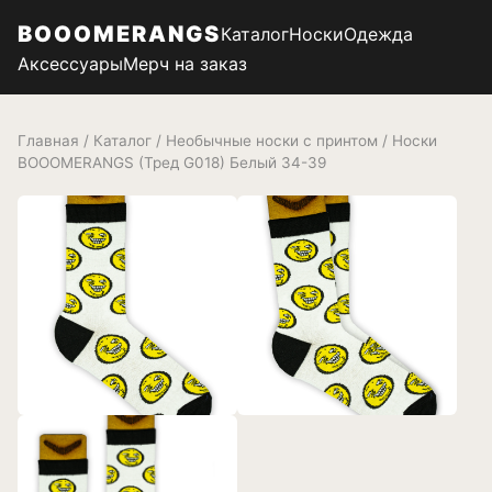
BOOOMERANGS
Каталог
Носки
Одежда
Аксессуары
Мерч на заказ
Главная
/
Каталог
/
Необычные носки с принтом
/ Носки
BOOOMERANGS (Тред G018) Белый 34-39