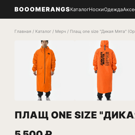
BOOOMERANGS
Каталог
Носки
Одежда
Аксе
Главная
/
Каталог
/
Мерч
/ Плащ one size "Дикая Мята" (О
ПЛАЩ ONE SIZE "ДИК
5 500 ₽