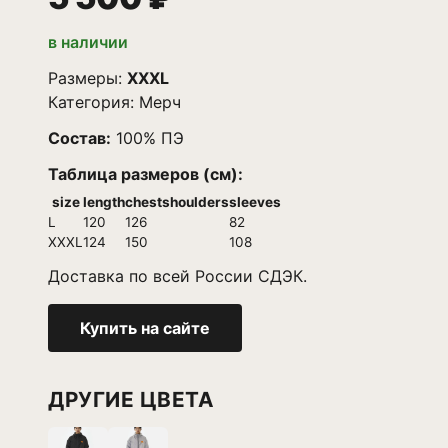
в наличии
Размеры:
XXXL
Категория:
Мерч
Состав:
100% ПЭ
Таблица размеров (см):
size
length
chest
shoulders
sleeves
L
120
126
82
XXXL
124
150
108
Доставка по всей России СДЭК.
Купить на сайте
ДРУГИЕ ЦВЕТА