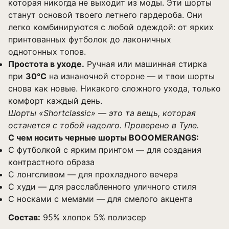
которая никогда не выходит из моды. Эти шорты
станут основой твоего летнего гардероба. Они
легко комбинируются с любой одеждой: от ярких
принтованных футболок до лаконичных
однотонных топов.
Простота в уходе.
Ручная или машинная стирка
при
30°C
на изнаночной стороне — и твои шорты
снова как новые. Никакого сложного ухода, только
комфорт каждый день.
Шорты «Shortclassic» — это та вещь, которая
останется с тобой надолго. Проверено в Туле.
С чем носить черные шорты BOOOMERANGS:
С
футболкой с ярким принтом
— для создания
контрастного образа
С
лонгсливом
— для прохладного вечера
С
худи
— для расслабленного уличного стиля
С
носками с мемами
— для смелого акцента
Состав:
95% хлопок 5% полиэсер