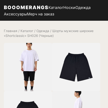
BOOOMERANGS
Каталог
Носки
Одежда
Аксессуары
Мерч на заказ
Главная
/
Каталог
/
Одежда
/ Шорты мужские широкие
«Shortclassic» SH026 (Черные)