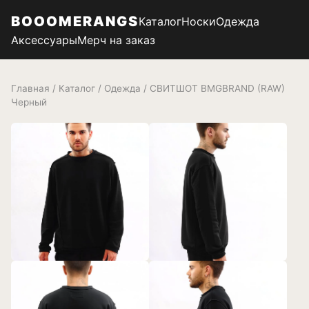
BOOOMERANGS
Каталог
Носки
Одежда
Аксессуары
Мерч на заказ
Главная
/
Каталог
/
Одежда
/ СВИТШОТ BMGBRAND (RAW)
Черный