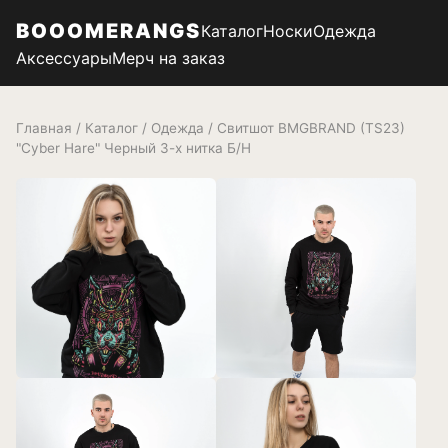
BOOOMERANGS
Каталог
Носки
Одежда
Аксессуары
Мерч на заказ
Главная
/
Каталог
/
Одежда
/ Свитшот BMGBRAND (TS23)
"Cyber Hare" Черный 3-х нитка Б/Н